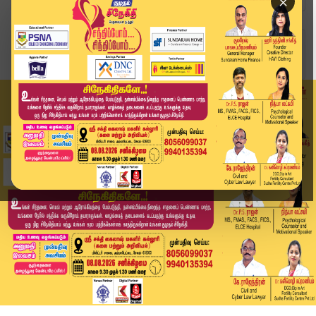
×
Home
வீடியோ ஸ்டோரி
எத்தியோப்பியா எரிமலையால் இந்திய வான்பரப்பை சூழ்...