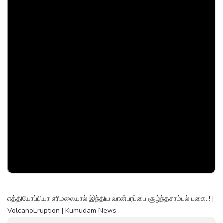
எத்தியோப்பியா எரிமலையால் இந்திய வான்பரப்பை சூழ்ந்தசாம்பல் புகை..! |
VolcanoEruption | Kumudam News