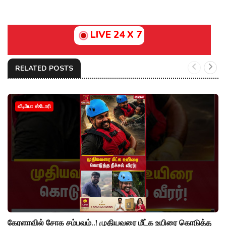
LIVE 24 X 7
RELATED POSTS
வீடியோ ஸ்டோரி
கேரளாவில் சோக சம்பவம்..! முதியவரை மீட்க உயிரை கொடுத்த