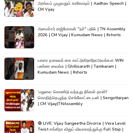
அரங்கம் முழுவதும் கரகோஷம் | Aadhav Speech |
CM Vijay
அமைச்சர் ராஜ்மோகன் "நச்" பதில் | TN Assembly
2026 | CM Vijay | Kumudam News | #shorts
யாரை தலைவர் கை காட்டுகிறாறோஅவங்கள WIN
பண்ண வைங்க | Ghillisarath | Tambaram |
Kumudam News | #shorts
‘மதுவை கொண்டு வந்தது நீங்கள் தான்!’
கொதித்தெழுந்த செங்கோட்டையன் | Sengottaiyan
| CM Vijay|TNAssembly
🔴 LIVE: Vijay Sangeetha Divorce | Vera Level
Twist சங்கீதா விஜய் விவாகரத்துக்கு Full Stop |