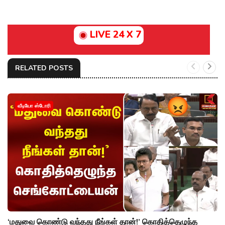
LIVE 24 X 7
RELATED POSTS
வீடியோ ஸ்டோரி
‘மதுவை கொண்டு வந்தது நீங்கள் தான்!’ கொதித்தெழுந்த