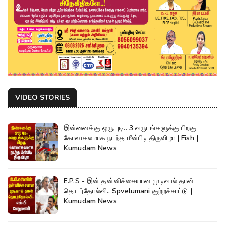
VIDEO STORIES
இன்னைக்கு ஒரு புடி.. 3 வருடங்களுக்கு பிறகு
கோலாகலமாக நடந்த மீன்பிடி திருவிழா | Fish |
Kumudam News
E.P.S - இன் தன்னிச்சையான முடிவால் தான்
தொடர்தோல்வி.. Spvelumani குற்றச்சாட்டு |
Kumudam News