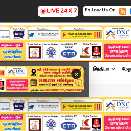
Follow Us On
LIVE 24 X 7
ு
சினிமா
அரசியல்
விளையாட்டு
இந்தியா
மேல
×
ு – காரணம் என்ன? | Foami...