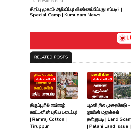
Previous Post
சிறப்பு முகாம் அறிவிப்பு! விண்ணப்பிப்பது எப்படி? |
Special Camp | Kumudam News
L
RELATED POSTS
வீடியோ ஸ்டோரி
வீடியோ ஸ்டோரி
திருப்பூரில் ராம்ராஜ்
பழனி நில முறைகேடு -
காட்டனின் புதிய படைப்பு!
ஜாமின் மனுக்கள்
| Ramraj Cotton |
தள்ளுபடி | Land Scam
Tiruppur
| Palani Land Issue |