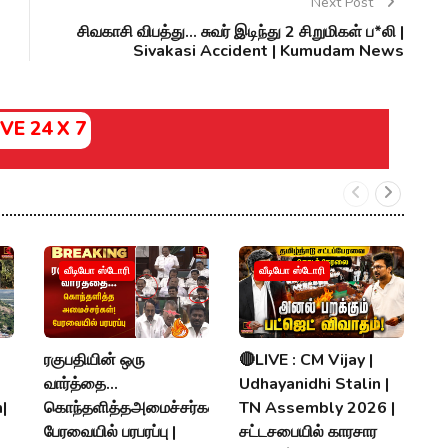
Next Post
சிவகாசி விபத்து... சுவர் இடிந்து 2 சிறுமிகள் ப*லி |
Sivakasi Accident | Kumudam News
IVE 24 X 7
வ
வீடியோ ஸ்டோரி
வீடியோ ஸ்டோரி
ரொ
ப
ர
ரகுபதியின் ஒரு
🔴LIVE : CM Vijay |
V
வார்த்தை...
Udhayanidhi Stalin |
|
கொந்தளித்தஅமைச்சர்கள்!
TN Assembly 2026 |
P
பேரவையில் பரபரப்பு |
சட்டசபையில் காரசார