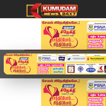
முகப்பு
விளையாட்டு
அண்மை
தமிழ்நாட
Home
வீடியோ ஸ்டோரி
நுரை பொங்கி ஓடும் பாலாற