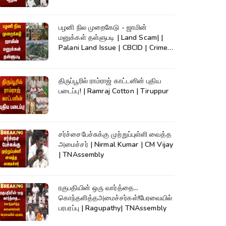
TVK
பழனி நில முறைகேடு - ஜாமின்
மனுக்கள் தள்ளுபடி | Land Scam| |
Palani Land Issue | CBCID | Crime
News
திருப்பூரில் ராம்ராஜ் காட்டனின் புதிய
படைப்பு! | Ramraj Cotton | Tiruppur
சர்ச்சைபேச்சுக்கு முற்றுப்புள்ளி வைத்த
அமைச்சர் | Nirmal Kumar | CM Vijay
| TNAssembly
ரகுபதியின் ஒரு வார்த்தை...
கொந்தளித்தஅமைச்சர்கள்!பேரவையில்
பரபரப்பு | Ragupathy| TNAssembly