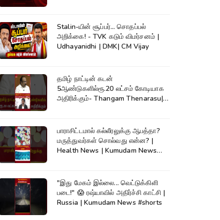
Stalin-யின் சூப்பர்... சொதப்பல்
அறிக்கை! - TVK கடும் விமர்சனம் |
Udhayanidhi | DMK| CM Vijay
தமிழ் நாட்டின் கடன்
5ஆண்டுகளில்ரூ.20 லட்சம் கோடியாக
அதிரிக்கும்- Thangam Thenarasu|
CM Vijay #shorts
பாராசிட்டமால் கல்லீரலுக்கு ஆபத்தா?
மருத்துவர்கள் சொல்வது என்ன? |
Health News | Kumudam News
#shorts
"இது மேகம் இல்லை... வெட்டுக்கிளி
படை!" 😱 ரஷ்யாவில் அதிர்ச்சி காட்சி |
Russia | Kumudam News #shorts