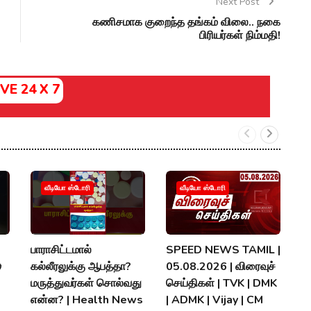
Next Post
கணிசமாக குறைந்த தங்கம் விலை.. நகை
பிரியர்கள் நிம்மதி!
IVE 24 X 7
வீடியோ ஸ்டோரி
வீடியோ ஸ்டோரி
பாராசிட்டமால்
SPEED NEWS TAMIL |
T

கல்லீரலுக்கு ஆபத்தா?
05.08.2026 | விரைவுச்
A
மருத்துவர்கள் சொல்வது
செய்திகள் | TVK | DMK
தல
என்ன? | Health News
| ADMK | Vijay | CM
P