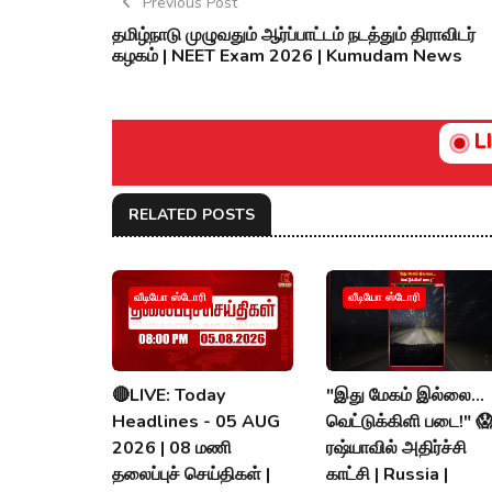
Previous Post
தமிழ்நாடு முழுவதும் ஆர்ப்பாட்டம் நடத்தும் திராவிடர்
கழகம் | NEET Exam 2026 | Kumudam News
L
RELATED POSTS
வீடியோ ஸ்டோரி
வீடியோ ஸ்டோரி
🔴LIVE: Today
"இது மேகம் இல்லை...
Headlines - 05 AUG
வெட்டுக்கிளி படை!" 
2026 | 08 மணி
ரஷ்யாவில் அதிர்ச்சி
தலைப்புச் செய்திகள் |
காட்சி | Russia |