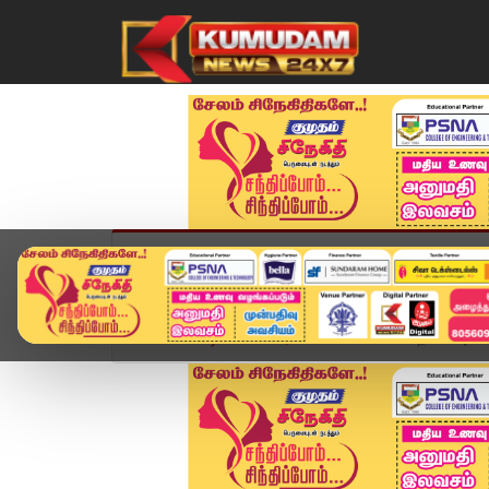
முகப்பு
விளையாட்டு
அண்மை
தமிழ்நாட
Home
வீடியோ ஸ்டோரி
காலை 8 மணி தலைப்பு செய்