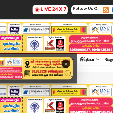
Follow Us On
LIVE 24 X 7
ு
சினிமா
அரசியல்
விளையாட்டு
இந்தியா
மேல
×
திகள் | 16-05-2026 | 08 ...