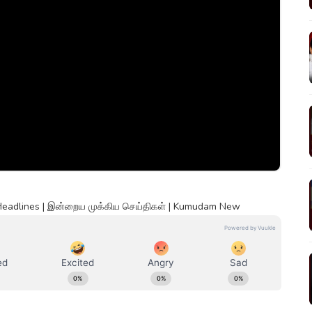
Headlines | இன்றைய முக்கிய செய்திகள் | Kumudam New