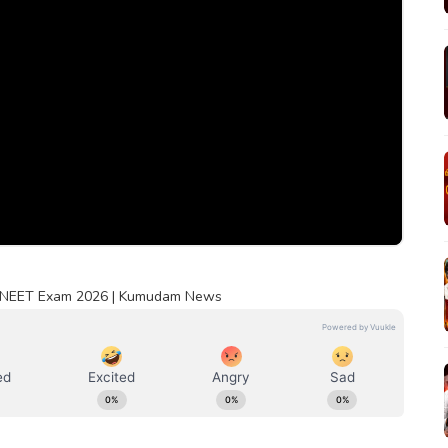
கம் | NEET Exam 2026 | Kumudam News