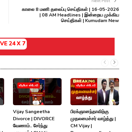
Next Post
காலை 8 மணி தலைப்பு செய்திகள் | 16-05-2026
| 08 AM Headlines | இன்றைய முக்கிய
செய்திகள் | Kumudam New
IVE 24 X 7
வீடியோ ஸ்டோரி
வீடியோ ஸ்டோரி
Vijay Sangeetha
பிரக்ஞானந்தாவிற்கு
சப
Divorce | DIVORCE
முதலமைச்சர் வாழ்த்து |
செ
வேணாம்.. சேர்ந்து
CM Vijay |
த