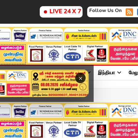
Follow Us On
LIVE 24 X 7
ு
சினிமா
அரசியல்
விளையாட்டு
இந்தியா
மேல
×
ாட்டம் நடத்தும் திராவ...