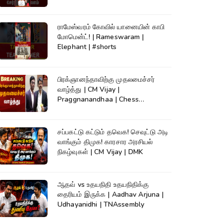
ராமேஸ்வரம் கோவில் யானையின் காபி
மோமென்ட்! | Rameswaram |
Elephant | #shorts
பிரக்ஞானந்தாவிற்கு முதலமைச்சர்
வாழ்த்து | CM Vijay |
Praggnanandhaa | Chess
Champion |KumudamNews
சப்பகட்டு கட்டும் தவெக! செவுட்டு அடி
வாங்கும் திமுக! காரசார அரசியல்
நிகழ்வுகள் | CM Vijay | DMK
ஆதவ் vs உதயநிதி உதயநிதிக்கு
தைரியம் இருக்க | Aadhav Arjuna |
Udhayanidhi | TNAssembly