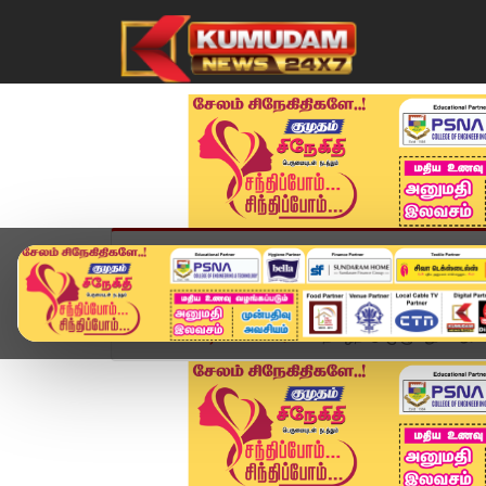
முகப்பு
விளையாட்டு
அண்மை
தமிழ்நாட
Home
வீடியோ ஸ்டோரி
தமிழ்நாடு முழுவதும் ஆர்ப்ப