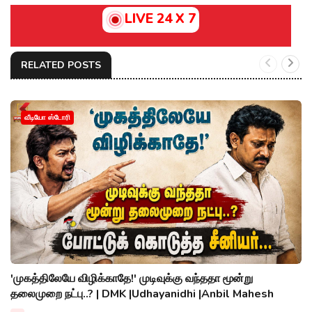
LIVE 24 X 7
RELATED POSTS
வீடியோ ஸ்டோரி
'முகத்திலேயே விழிக்காதே!' முடிவுக்கு வந்ததா மூன்று
தலைமுறை நட்பு..? | DMK |Udhayanidhi |Anbil Mahesh