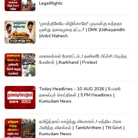
LegalRights
'முகத்திலேயே விழிக்காதே!' முடிவுக்கு வந்ததா
மூன்று தலைமுறை நட்பு..? | DMK |Udhayanidhi
|Anbil Mahesh
மாணவர்கள் போராட்டம்..! தண்ணீர் பீய்ச்சி அடித்த
போலீசார் | Jharkhand | Protest
Today Headlines - 10 AUG 2026 | 5 மணி
தலைப்புச் செய்திகள் | 5 PM Headlines |
Kumudam News
தமிழ்த்தாய் வாழ்த்து விவகாரம்..! மத்திய அரசு
அளித்த விளக்கம் | TamilAnthem | TN Govt |
Kumudam News