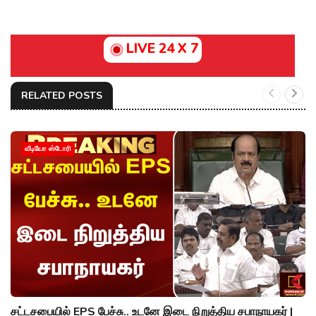
LIVE 24 X 7
RELATED POSTS
வீடியோ ஸ்டோரி
சட்டசபையில் EPS பேச்சு.. உடனே இடை நிறுத்திய சபாநாயகர் |