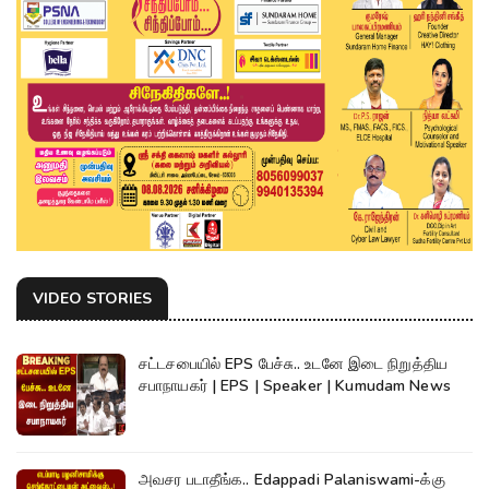
VIDEO STORIES
சட்டசபையில் EPS பேச்சு.. உடனே இடை நிறுத்திய
சபாநாயகர் | EPS | Speaker | Kumudam News
அவசர படாதீங்க.. Edappadi Palaniswami-க்கு