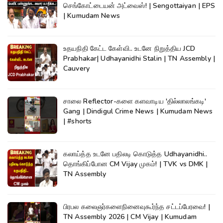
செங்கோட்டையன் அட்வைஸ்! | Sengottaiyan | EPS
| Kumudam News
உதயநிதி கேட்ட கேள்வி.. உடனே நிறுத்திய JCD
Prabhakar| Udhayanidhi Stalin | TN Assembly |
Cauvery
சாலை Reflector-களை களவாடிய 'தில்லாலங்கடி'
Gang | Dindigul Crime News | Kumudam News
| #shorts
கலாய்த்த உடனே பதிலடி கொடுத்த Udhayanidhi..
தொங்கிப்போன CM Vijay முகம்! | TVK vs DMK |
TN Assembly
பிரபல கலைஞர்களைநினைவுகூர்ந்த சட்டப்பேரவை! |
TN Assembly 2026 | CM Vijay | Kumudam