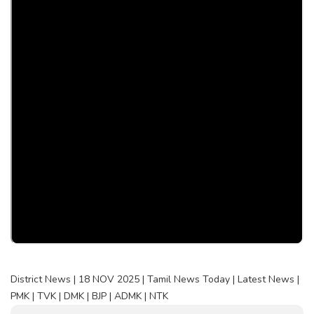
District News | 18 NOV 2025 | Tamil News Today | Latest News |
PMK | TVK | DMK | BJP | ADMK | NTK