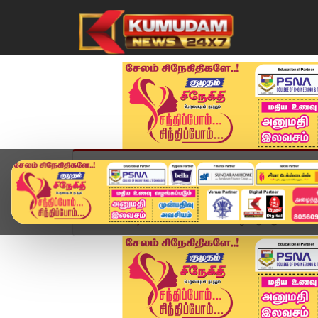
முகப்பு
விளையாட்டு
அண்மை
தமிழ்நாட
Home
வீடியோ ஸ்டோரி
SIR ஊழியருக்கு மனஉளைச்சல