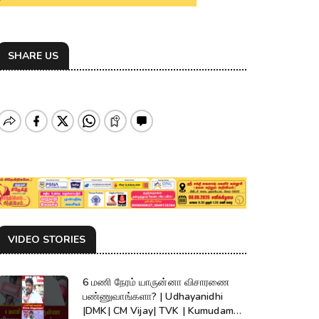
SHARE US
VIDEO STORIES
6 மணி நேரம் யாருன்னா விசாரணை
பண்ணுவாங்களா? | Udhayanidhi
|DMK| CM Vijay| TVK | Kumudam