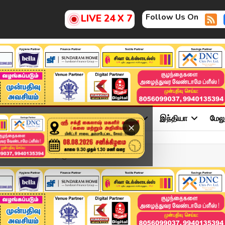
Follow Us On
LIVE 24 X 7
ு
சினிமா
அரசியல்
விளையாட்டு
இந்தியா
மேல
×
்... எடுத்த விபரீத முட...