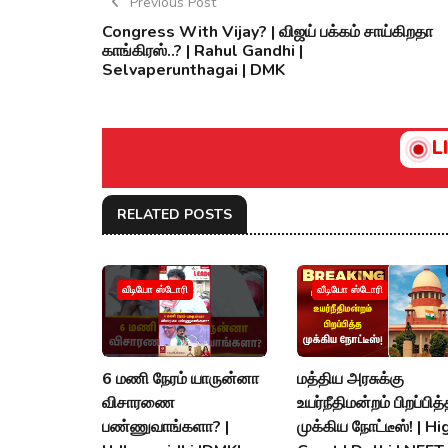
Previous Post
Congress With Vijay? | விஜய் பக்கம் சாய்கிறதா
காங்கிரஸ்..? | Rahul Gandhi |
Selvaperunthagai | DMK
L
RELATED POSTS
வீடியோ ஸ்டோரி
வீடியோ ஸ்டோரி
6 மணி நேரம் யாருன்னா
மத்திய அரசுக்கு
விசாரணை
உயர்நீதிமன்றம் பிறப்பித
பண்ணுவாங்களா? |
முக்கிய நோட்டீஸ்! | Hi