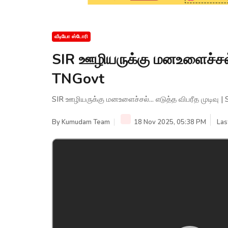
வீடியோ ஸ்டோரி
SIR ஊழியருக்கு மனஉளைச்சல்...
TNGovt
SIR ஊழியருக்கு மனஉளைச்சல்... எடுத்த விபரீத முடிவு |
By
Kumudam Team
18 Nov 2025, 05:38 PM
Las