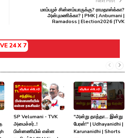
Next Post
மாம்பழச் சின்னம்யாருக்கு? ராமதாஸ்க்கா?
அன்புமணிக்கா? | PMK | Anbumani |
Ramadoss | Election2026 |TVK
IVE 24 X 7
ஆ
வீடியோ ஸ்டோரி
வீடியோ ஸ்டோரி
ஆ
ம
|
SP Velumani - TVK
"அன்று தாத்தா... இன்று
S
்த
அமைச்சர்..!
பேரன்!" | Udhayanidhi |
gh
பின்னணியில் என்ன
Karunanidhi | Shorts
P