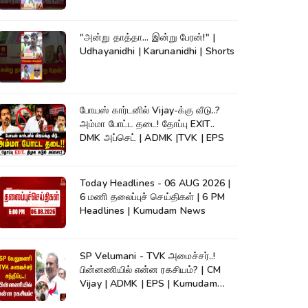
News #shorts
"அன்று தாத்தா... இன்று பேரன்!" |
Udhayanidhi | Karunanidhi | Shorts
போயஸ் கார்டனில் Vijay-க்கு வீடு..?
அம்மா போட்ட தடை! தோப்பு EXIT..
DMK அப்செட் | ADMK |TVK | EPS
Today Headlines - 06 AUG 2026 |
6 மணி தலைப்புச் செய்திகள் | 6 PM
Headlines | Kumudam News
SP Velumani - TVK அமைச்சர்..!
பின்னணியில் என்ன ரகசியம்? | CM
Vijay | ADMK | EPS | Kumudam
News