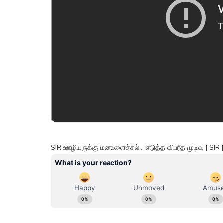
SIR ஊழியருக்கு மனஉளைச்சல்... எடுத்த விபரீத முடிவு | SIR