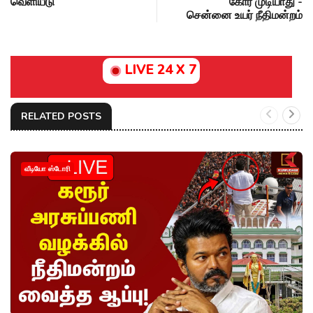
வெளியீடு
கோர முடியாது -
சென்னை உயர் நீதிமன்றம்
LIVE 24 X 7
RELATED POSTS
வீடியோ ஸ்டோரி