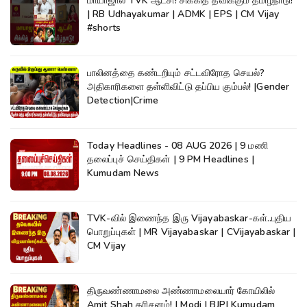
மாயாஜால TVK ஆட்சி! சிக்கித் தவிக்கும் தமிழ்நாடு!
| RB Udhayakumar | ADMK | EPS | CM Vijay
#shorts
பாலினத்தை கண்டறியும் சட்டவிரோத செயல்?
அதிகாரிகளை தள்ளிவிட்டு தப்பிய கும்பல்! |Gender
Detection|Crime
Today Headlines - 08 AUG 2026 | 9 மணி
தலைப்புச் செய்திகள் | 9 PM Headlines |
Kumudam News
TVK-வில் இணைந்த இரு Vijayabaskar-கள்..புதிய
பொறுப்புகள் | MR Vijayabaskar | CVijayabaskar |
CM Vijay
திருவண்ணாமலை அண்ணாமலையார் கோயிலில்
Amit Shah தரிசனம்! | Modi | BJP| Kumudam