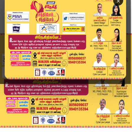
×
Home
வீடியோ ஸ்டோரி
TVK தலைவர் Vijay-க்கு Y பிரிவு பாதுகாப்பு எப்ப...