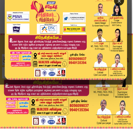
×
Home
வீடியோ ஸ்டோரி
அமைச்சரவை இடம் குறித்து காதர் மொய்தீன் முக்கிய ...