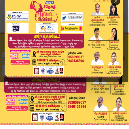
×
Home
வீடியோ ஸ்டோரி
BREAKING : “பெற்றோரிடம் சொல்லுங்கள்” - விஜய் பே...