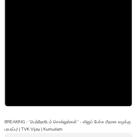
BREAKING : “பெற்றோரிடம் சொல்லுங்கள்” - விஜய் பேச்சு மீதான வழக்கு
பரபரப்பு! | TVK Vijay | Kumudam