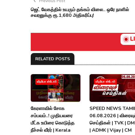
Previous Post
ஜெட் வேகத்தில் உயரும் தங்கம் விலை.. ஒரே நாளில்
சவரனுக்கு ரூ.1,680 அதிகரிப்பு!
L
RELATED POSTS
வீடியோ ஸ்டோரி
வீடியோ ஸ்டோரி
கேரளாவில் சோக
SPEED NEWS TAMIL
சம்பவம்..! முதியவரை
06.08.2026 | விரைவுச
மீட்க உயிரை கொடுத்த
செய்திகள் | TVK | D
நீச்சல் வீரர் | Kerala
| ADMK | Vijay | CM