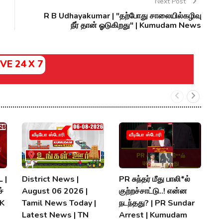
Next Post
R B Udhayakumar | "தற்போது சாலையில்கழிவு
நீர் தான் ஓடுகிறது" | Kumudam News
IVE 24 X 7
வீடியோ ஸ்டோரி
வீடியோ ஸ்டோரி
 |
District News |
PR சுந்தர் மீது பாலி*ல்
நி
்
August 06 2026 |
குற்றச்சாட்டு..! என்ன
த
MK
Tamil News Today |
நடந்தது? | PR Sundar
மு
Latest News | TN
Arrest | Kumudam
K