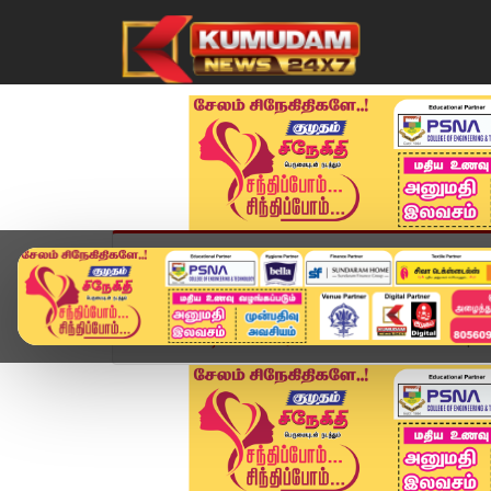
முகப்பு
விளையாட்டு
அண்மை
தமிழ்நாட
Home
வீடியோ ஸ்டோரி
Sanitation Workers | Pro