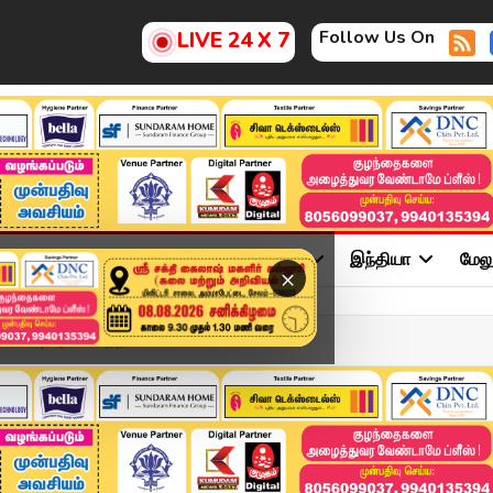
Follow Us On
LIVE 24 X 7
ு
சினிமா
அரசியல்
விளையாட்டு
இந்தியா
மேல
×
test | அலட்சியத்தில் போ...