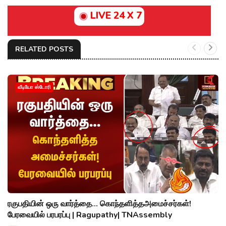
LIVE 24 X 7
RELATED POSTS
வீடியோ ஸ்டோரி
ரகுபதியின் ஒரு வார்த்தை... கொந்தளித்தஅமைச்சர்கள்!
பேரவையில் பரபரப்பு | Ragupathy| TNAssembly