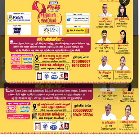
×
Home
வீடியோ ஸ்டோரி
R B Udhayakumar | "தற்போது சாலையில்கழிவு நீர் த...