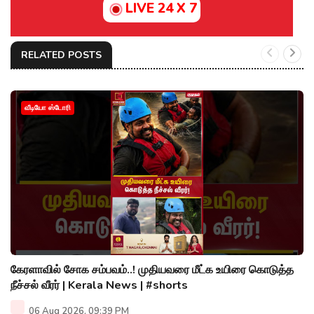
LIVE 24 X 7
RELATED POSTS
வீடியோ ஸ்டோரி
கேரளாவில் சோக சம்பவம்..! முதியவரை மீட்க உயிரை கொடுத்த
நீச்சல் வீரர் | Kerala News | #shorts
06 Aug 2026, 09:39 PM