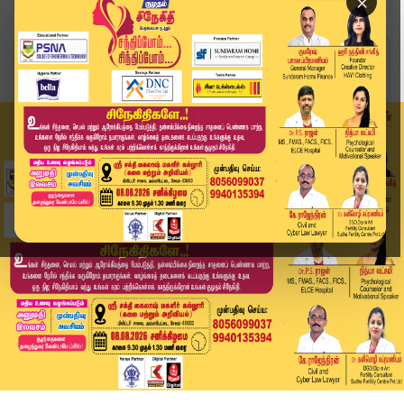
×
Home
வீடியோ ஸ்டோரி
உச்சநீதிமன்ற புதிய தலைமை நீதிபதி பதவியேற்பு | S...