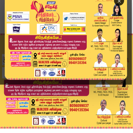
×
Home
வீடியோ ஸ்டோரி
கரூர் துயரம்.. ஆஜரான தவெகவினர் | Aadhav Arjuna ...