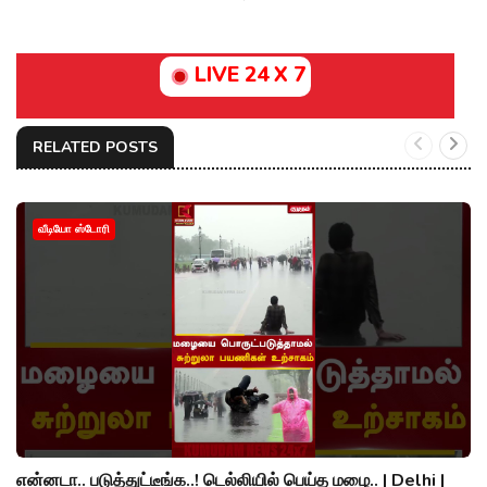
LIVE 24 X 7
RELATED POSTS
வீடியோ ஸ்டோரி
என்னடா.. படுத்துட்டீங்க..! டெல்லியில் பெய்த மழை.. | Delhi |