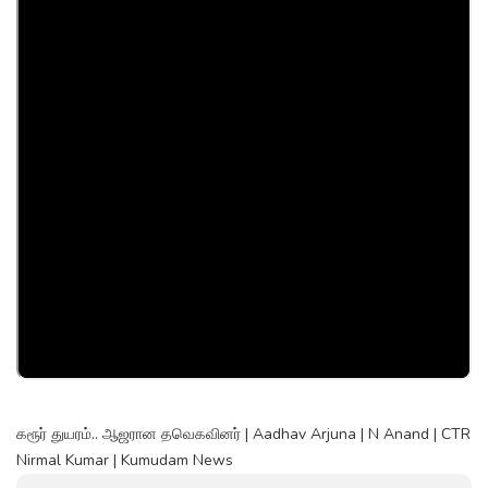
கரூர் துயரம்.. ஆஜரான தவெகவினர் | Aadhav Arjuna | N Anand | CTR
Nirmal Kumar | Kumudam News