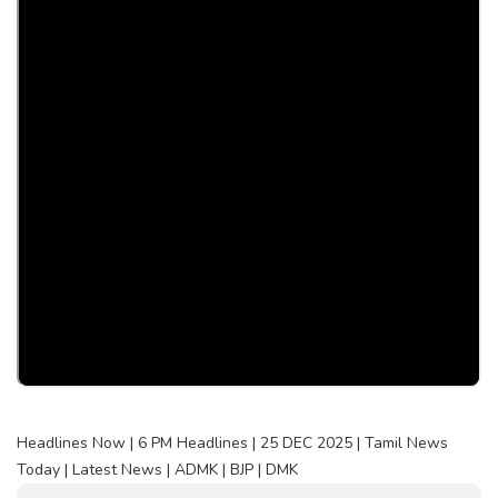
Headlines Now | 6 PM Headlines | 25 DEC 2025 | Tamil News
Today | Latest News | ADMK | BJP | DMK