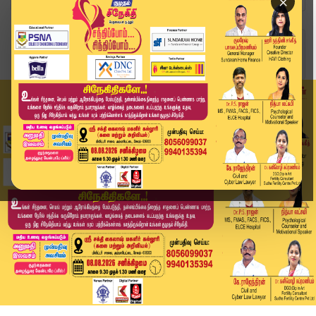
×
Home
வீடியோ ஸ்டோரி
வண்டலூர் பூங்காவில் குவிந்த சுற்றுலா பயணிகள் | ...