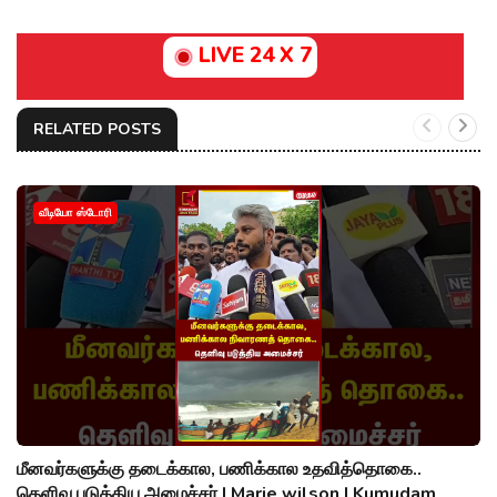
LIVE 24 X 7
RELATED POSTS
வீடியோ ஸ்டோரி
மீனவர்களுக்கு தடைக்கால, பணிக்கால உதவித்தொகை..
தெளிவு படுத்திய அமைச்சர் | Marie wilson | Kumudam