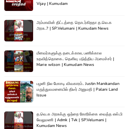
Vijay | Kumudam
அம்மாவின் திட்டத்தை தொடர்கிறதா த.வெ.க
அரசு..? | SP.Velumani | Kumudam News
மீனவர்களுக்கு தடைக்கால, பணிக்கால
உதவித்தொகை.. தெளிவு படுத்திய அமைச்சர் |
Marie wilson | Kumudam News
பழனி நில மோசடி விவகாரம்.. Justin Manikandan
மருத்துவமனையில் திடீர் அனுமதி | Palani Land
Issue
த.வெ.க அரசுக்கு ஒற்றை கோரிக்கை வைத்த எஸ்.பி
வேலுமணி | Admk | Tvk | SP.Velumani |
Kumudam News