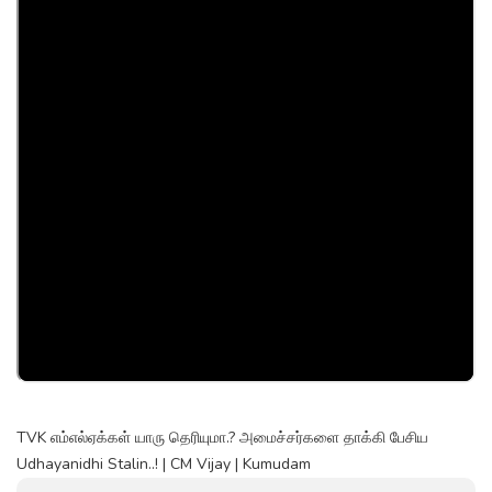
TVK எம்எல்ஏக்கள் யாரு தெரியுமா.? அமைச்சர்களை தாக்கி பேசிய
Udhayanidhi Stalin..! | CM Vijay | Kumudam