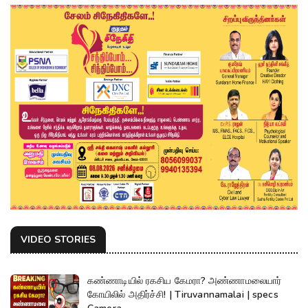
VIDEO STORIES
கண்ணாடியில் ரகசிய கேமரா? அண்ணாமலையார்
கோயிலில் அதிர்ச்சி! | Tiruvannamalai | specs