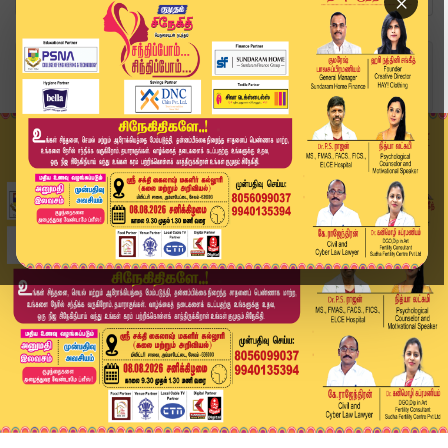
×
Home
வீடியோ ஸ்டோரி
TVK எம்எல்ஏக்கள் யாரு தெரியுமா.? அமைச்சர்களை தா...