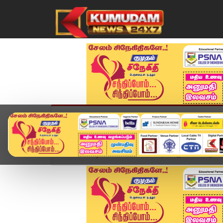
முகப்பு
விளையாட்டு
அண்மை
தமிழ்நாட
Home
வீடியோ ஸ்டோரி
"கவர்ச்சி இல்லாம வேற எதை