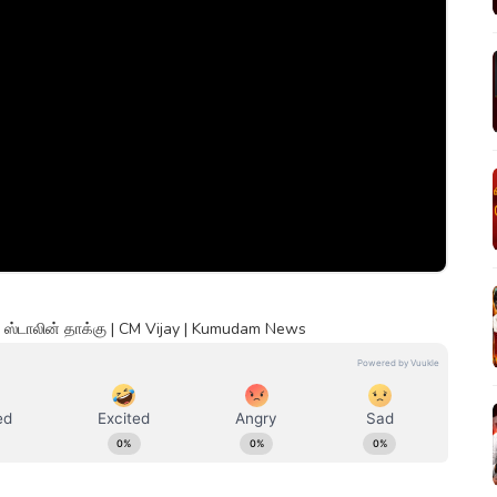
ி ஸ்டாலின் தாக்கு | CM Vijay | Kumudam News