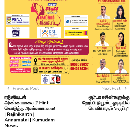
Previous Post
Next Post
ரஜினியுடன்
சூர்யா ரசிகர்களுக்கு
அண்ணாமலை..? Hint
ஹேப்பி நியூஸ்.. ஓடிடியில்
கொடுத்த அண்ணாமலை!
வெளியாகும் 'கருப்பு'!
| Rajinikanth |
Annamalai | Kumudam
News