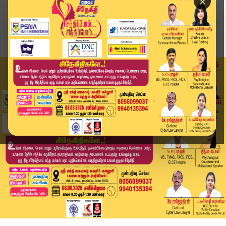
×
Home
வீடியோ ஸ்டோரி
சிக்னலில் நின்ற பைக்.. பாய்ந்த லாரி! அதிர்ச்சி ...