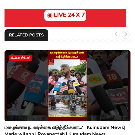
LIVE 24 X 7
RELATED POSTS
வீடியோ ஸ்டோரி
மழைக்கால நடவடிக்கை எடுத்தீங்களா..? | Kumudam News|
Marie wilson | Royapettah | Kumudam News