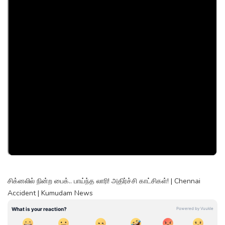
சிக்னலில் நின்ற பைக்.. பாய்ந்த லாரி! அதிர்ச்சி காட்சிகள்! | Chennai
Accident | Kumudam News