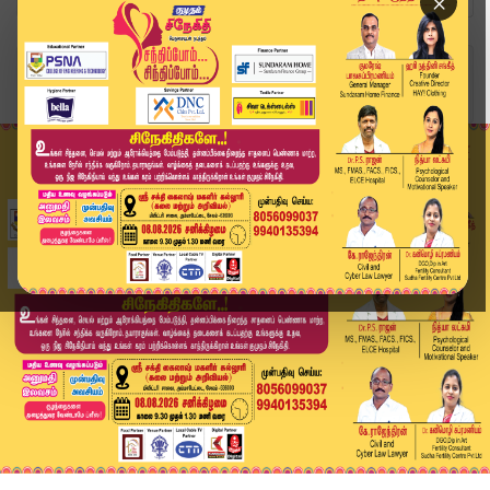
×
Home
வீடியோ ஸ்டோரி
முதலமைச்சருடன் செஸ் விளையாடிய பிரக்ஞானந்தா | CM...