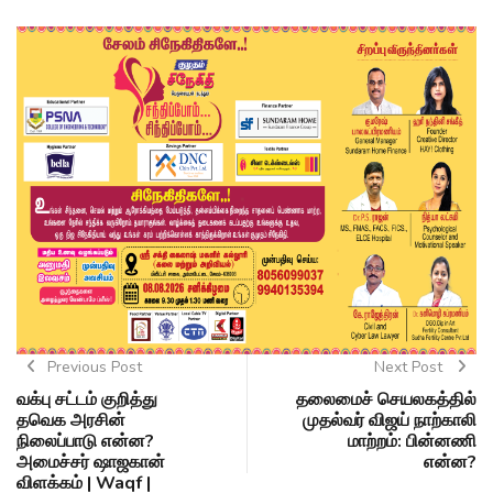
Previous Post
Next Post
வக்பு சட்டம் குறித்து
தலைமைச் செயலகத்தில்
தவெக அரசின்
முதல்வர் விஜய் நாற்காலி
நிலைப்பாடு என்ன?
மாற்றம்: பின்னணி
அமைச்சர் ஷாஜகான்
என்ன?
விளக்கம் | Waqf |