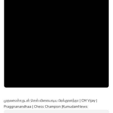
முதலமைச்சருடன் செஸ் விளையாடிய பிரக்ஞானந்தா | CM Vijay |
Praggnanandhaa | Chess Champion |KumudamNews