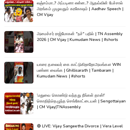
லஞ்சம்மா..? அப்படினா என்ன..? ஆதவ்வின் பேச்சால்
அரங்கம் முழுவதும் கரகோஷம் | Aadhav Speech |
CM Vijay
அமைச்சர் ராஜ்மோகன் "நச்" பதில் | TN Assembly
2026 | CM Vijay | Kumudam News | #shorts
யாரை தலைவர் கை காட்டுகிறாறோஅவங்கள WIN
பண்ண வைங்க | Ghillisarath | Tambaram |
Kumudam News | #shorts
‘மதுவை கொண்டு வந்தது நீங்கள் தான்!’
கொதித்தெழுந்த செங்கோட்டையன் | Sengottaiyan
| CM Vijay|TNAssembly
🔴 LIVE: Vijay Sangeetha Divorce | Vera Level