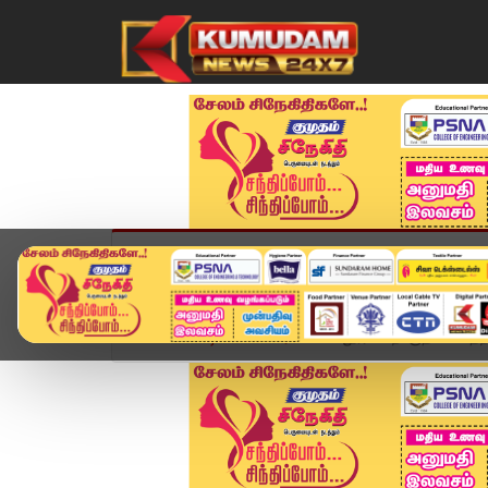
முகப்பு
விளையாட்டு
அண்மை
தமிழ்நாட
Home
வீடியோ ஸ்டோரி
கடலூர் கடற்பகுதியில் பதற