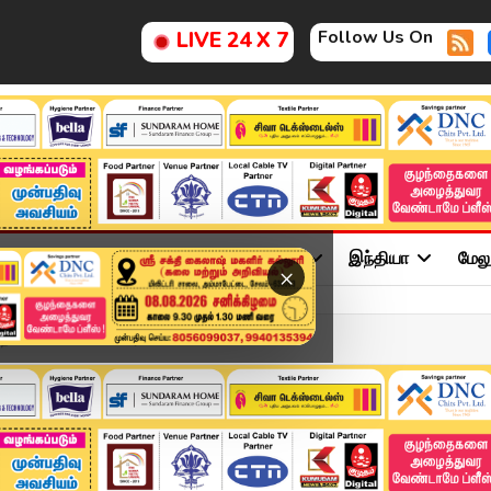
Follow Us On
LIVE 24 X 7
ு
சினிமா
அரசியல்
விளையாட்டு
இந்தியா
மேல
×
்றம்..! மாயமான மீனவர்கள...