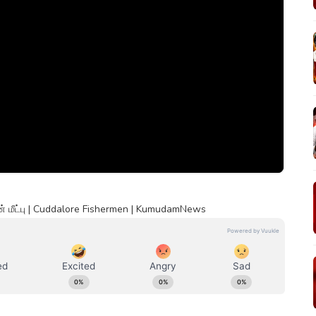
டன் மீட்பு | Cuddalore Fishermen | KumudamNews