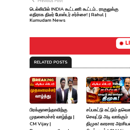
Previous Post
டெல்லியில் INDIA கூட்டணி கூட்டம்.. ராகுலுக்கு
எதிராக திடீர் போஸ்டர் சர்ச்சை! | Rahul |
Kumudam News
L
RELATED POSTS
வீடியோ ஸ்டோரி
வீடியோ ஸ்டோரி
பிரக்ஞானந்தாவிற்கு
சப்பகட்டு கட்டும் தவெ
முதலமைச்சர் வாழ்த்து |
செவுட்டு அடி வாங்கும்
CM Vijay |
திமுக! காரசார அரசியல