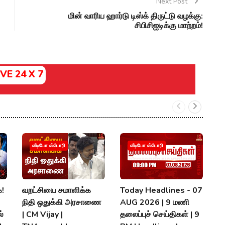
Next Post
மின் வாரிய ஹார்டு டிஸ்க் திருட்டு வழக்கு:
சிபிசிஐடிக்கு மாற்றம்!
IVE 24 X 7
வீடியோ ஸ்டோரி
வீடியோ ஸ்டோரி
க!
வறட்சியை சமாளிக்க
Today Headlines - 07
ஆ
நிதி ஒதுக்கி அரசாணை
AUG 2026 | 9 மணி
உ
்
| CM Vijay |
தலைப்புச் செய்திகள் | 9
இ