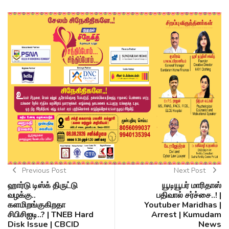
Previous Post
Next Post
ஹார்டு டிஸ்க் திருட்டு
யூடியூபர் மாரிதாஸ்
வழக்கு..
பதிவால் சர்ச்சை..! |
களமிறங்குகிறதா
Youtuber Maridhas |
சிபிசிஐடி..? | TNEB Hard
Arrest | Kumudam
Disk Issue | CBCID
News