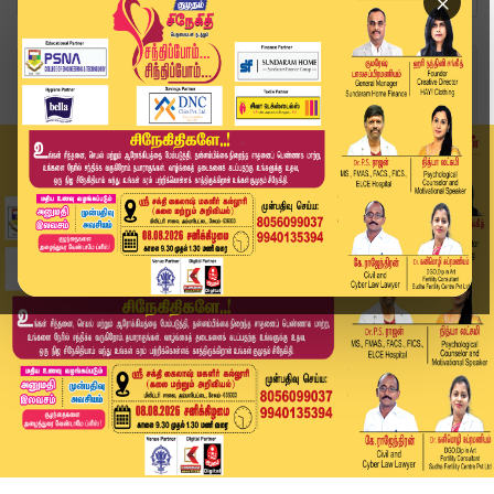
×
Home
வீடியோ ஸ்டோரி
தமிழ்நாடு பட்ஜெட்.. பிரேமலதா சொன்ன எதிர்பாரா பதில்