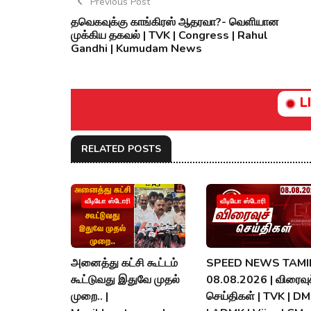
Previous Post
தவெகவுக்கு காங்கிரஸ் ஆதரவா?- வெளியான
முக்கிய தகவல் | TVK | Congress | Rahul
Gandhi | Kumudam News
L
RELATED POSTS
வீடியோ ஸ்டோரி
வீடியோ ஸ்டோரி
அனைத்து கட்சி கூட்டம்
SPEED NEWS TAMIL
கூட்டுவது இதுவே முதல்
08.08.2026 | விரைவுச
முறை.. |
செய்திகள் | TVK | D