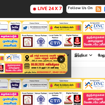
Follow Us On
LIVE 24 X 7
ு
சினிமா
அரசியல்
விளையாட்டு
இந்தியா
மேல
×
வரலாறு படைத்த TVK Vijay |...