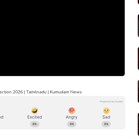
lection 2026 | Tamilnadu | Kumudam News