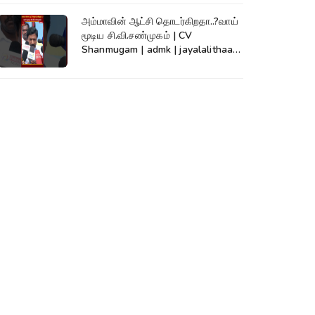
அம்மாவின் ஆட்சி தொடர்கிறதா..?வாய்
மூடிய சி.வி.சண்முகம் | CV
Shanmugam | admk | jayalalithaa |
TVK