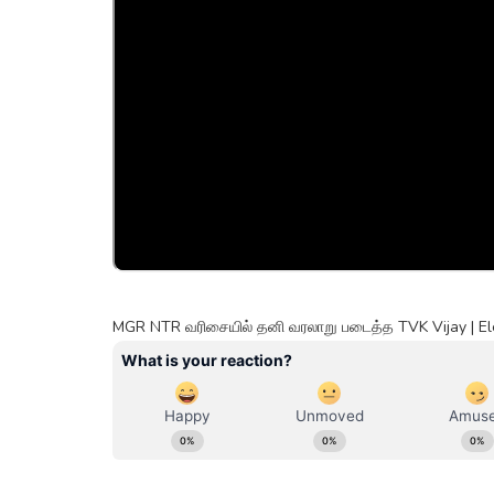
MGR NTR வரிசையில் தனி வரலாறு படைத்த TVK Vijay | E