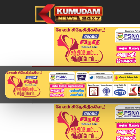
முகப்பு
விளையாட்டு
அண்மை
தமிழ்நாட
Home
வீடியோ ஸ்டோரி
MGR NTR வரிசையில் தனி 