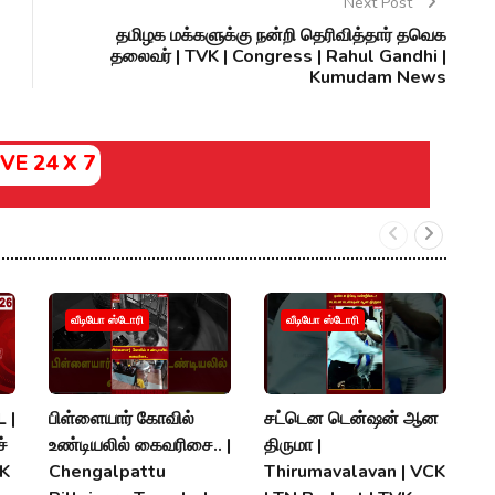
Next Post
தமிழக மக்களுக்கு நன்றி தெரிவித்தார் தவெக
தலைவர் | TVK | Congress | Rahul Gandhi |
Kumudam News
IVE 24 X 7
வீடியோ ஸ்டோரி
வீடியோ ஸ்டோரி
 |
பிள்ளையார் கோவில்
சட்டென டென்ஷன் ஆன
த.
்
உண்டியலில் கைவரிசை.. |
திருமா |
இர
MK
Chengalpattu
Thirumavalavan | VCK
T