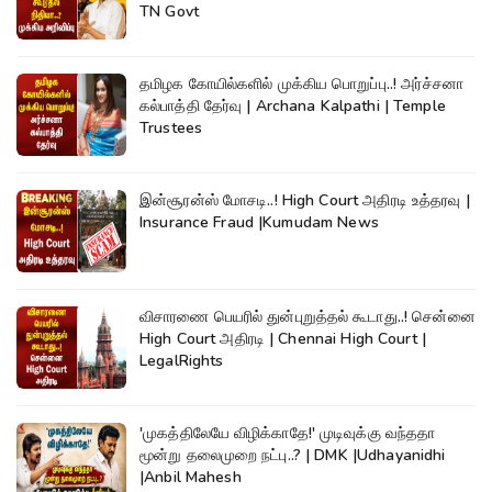
TN Govt
தமிழக கோயில்களில் முக்கிய பொறுப்பு..! அர்ச்சனா
கல்பாத்தி தேர்வு | Archana Kalpathi | Temple
Trustees
இன்சூரன்ஸ் மோசடி..! High Court அதிரடி உத்தரவு |
Insurance Fraud |Kumudam News
விசாரணை பெயரில் துன்புறுத்தல் கூடாது..! சென்னை
High Court அதிரடி | Chennai High Court |
LegalRights
'முகத்திலேயே விழிக்காதே!' முடிவுக்கு வந்ததா
மூன்று தலைமுறை நட்பு..? | DMK |Udhayanidhi
|Anbil Mahesh