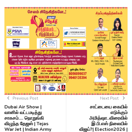
Previous Post
Next Post
Dubai Air Show |
சாட்டையை கையில்
வானில் வட்டமடித்து
எடுக்கும்
சாகசம்.... நொறுங்கி
அமித்ஷா..விரைவில்
விழுந்த தேஜஸ் | Tejas
இ.பி.எஸ் நிலையில்
War Jet | Indian Army
விஜய்?| Election2026 |