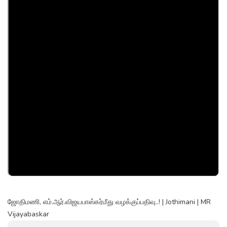
ஜோதிமணி, எம்.ஆர்.விஜயபாஸ்கர்மீது வழக்குப்பதிவு..! | Jothimani | MR
Vijayabaskar