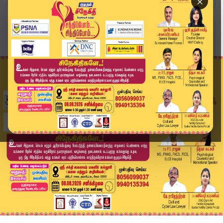
×
Home
வீடியோ ஸ்டோரி
ஜோதிமணி, எம்.ஆர்.விஜயபாஸ்கர்மீது வழக்குப்பதிவு....