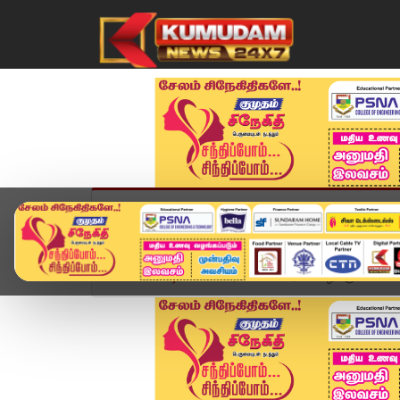
முகப்பு
விளையாட்டு
அண்மை
தமிழ்நாட
Home
வீடியோ ஸ்டோரி
"பவாரியா வழக்குகளில் சி.