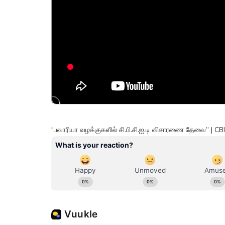
"பவாரியா வழக்குகளில் சி.பி.சி.ஐ.டி விசாரணை தேவை” | CBI