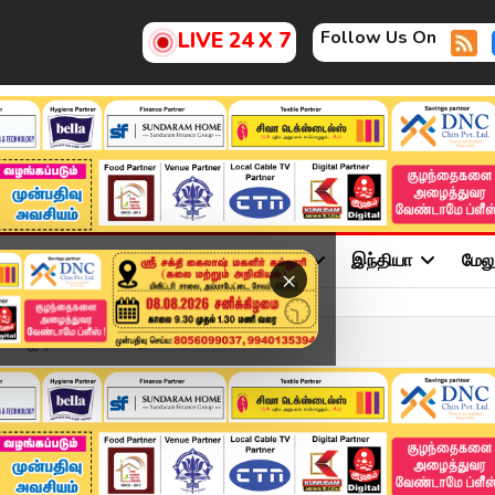
Follow Us On
LIVE 24 X 7
ு
சினிமா
அரசியல்
விளையாட்டு
இந்தியா
மேல
×
பி.சி.ஐ.டி விசாரணை தேவை...