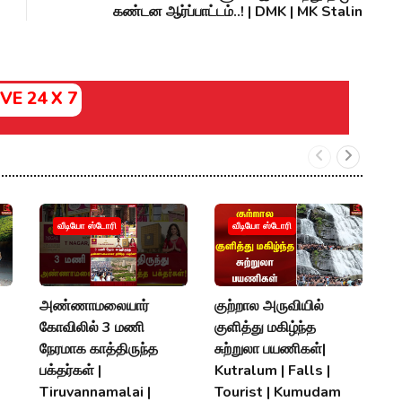
கண்டன ஆர்ப்பாட்டம்..! | DMK | MK Stalin
IVE 24 X 7
வீடியோ ஸ்டோரி
வீடியோ ஸ்டோரி
அண்ணாமலையார்
குற்றால அருவியில்
S
கோவிலில் 3 மணி
குளித்து மகிழ்ந்த
0
நேரமாக காத்திருந்த
சுற்றுலா பயணிகள்|
ச
பக்தர்கள் |
Kutralum | Falls |
|
Tiruvannamalai |
Tourist | Kumudam
V