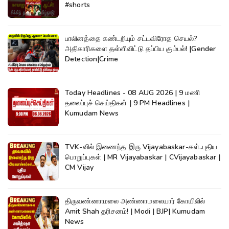
#shorts
பாலினத்தை கண்டறியும் சட்டவிரோத செயல்?
அதிகாரிகளை தள்ளிவிட்டு தப்பிய கும்பல்! |Gender
Detection|Crime
Today Headlines - 08 AUG 2026 | 9 மணி
தலைப்புச் செய்திகள் | 9 PM Headlines |
Kumudam News
TVK-வில் இணைந்த இரு Vijayabaskar-கள்..புதிய
பொறுப்புகள் | MR Vijayabaskar | CVijayabaskar |
CM Vijay
திருவண்ணாமலை அண்ணாமலையார் கோயிலில்
Amit Shah தரிசனம்! | Modi | BJP| Kumudam
News