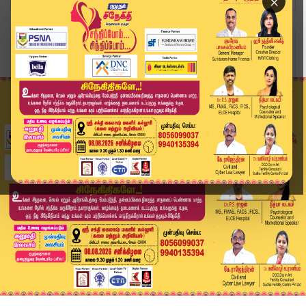
×
Home
வீடியோ ஸ்டோரி
மே தினமும்.. தலைவர்களின் வாழ்த்துகளும்.. | May ...