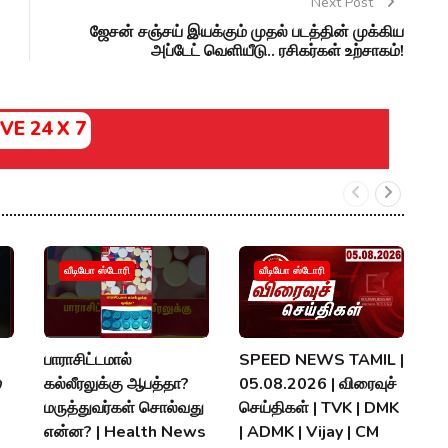
Next Post
ஜேசன் சஞ்சய் இயக்கும் முதல் படத்தின் முக்கிய
அப்டேட் வெளியீடு.. ரசிகர்கள் உற்சாகம்!
IVE 24 X 7
வீடியோ ஸ்டோரி
வீடியோ ஸ்டோரி
பாராசிட்டமால்
SPEED NEWS TAMIL |
T

கல்லீரலுக்கு ஆபத்தா?
05.08.2026 | விரைவுச்
A
மருத்துவர்கள் சொல்வது
செய்திகள் | TVK | DMK
தல
என்ன? | Health News
| ADMK | Vijay | CM
P