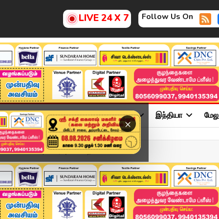
Follow Us On
LIVE 24 X 7
ு
சினிமா
அரசியல்
விளையாட்டு
இந்தியா
மேல
×
NOV 2025 | விரைவுச் செய்த...