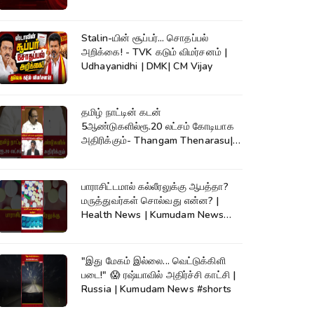
Stalin-யின் சூப்பர்... சொதப்பல்
அறிக்கை! - TVK கடும் விமர்சனம் |
Udhayanidhi | DMK| CM Vijay
தமிழ் நாட்டின் கடன்
5ஆண்டுகளில்ரூ.20 லட்சம் கோடியாக
அதிரிக்கும்- Thangam Thenarasu|
CM Vijay #shorts
பாராசிட்டமால் கல்லீரலுக்கு ஆபத்தா?
மருத்துவர்கள் சொல்வது என்ன? |
Health News | Kumudam News
#shorts
"இது மேகம் இல்லை... வெட்டுக்கிளி
படை!" 😱 ரஷ்யாவில் அதிர்ச்சி காட்சி |
Russia | Kumudam News #shorts