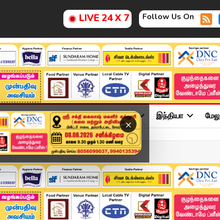
Follow Us On
LIVE 24 X 7
ு
சினிமா
அரசியல்
விளையாட்டு
இந்தியா
மேல
×
ு.. அண்ணாமலை சரமாரி கேள்வ...