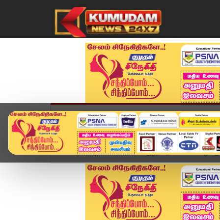
முகப்பு
விளையாட்டு
அண்மை
தமிழ்நாட
Home
வீடியோ ஸ்டோரி
குழந்தை பாலி*யல் வழக்க