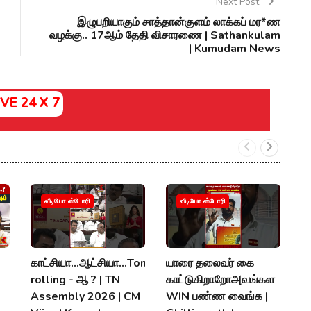
Next Post
இழுபறியாகும் சாத்தான்குளம் லாக்கப் மர*ண
வழக்கு.. 17ஆம் தேதி விசாரணை | Sathankulam
| Kumudam News
IVE 24 X 7
வீடியோ ஸ்டோரி
வீடியோ ஸ்டோரி
காட்சியா...ஆட்சியா...Tongu
யாரை தலைவர் கை
அ
rolling - ஆ ? | TN
காட்டுகிறாறோஅவங்கள
"ந
Assembly 2026 | CM
WIN பண்ண வைங்க |
A