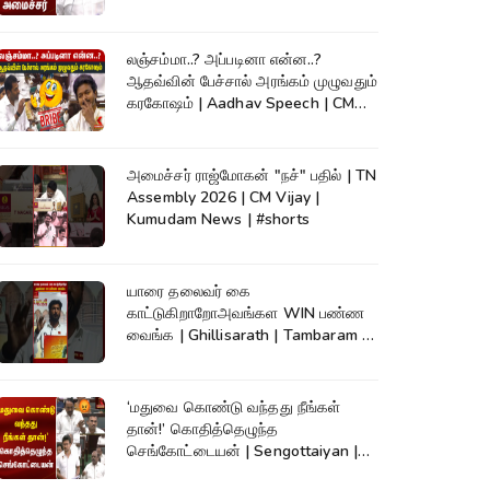
லஞ்சம்மா..? அப்படினா என்ன..?
ஆதவ்வின் பேச்சால் அரங்கம் முழுவதும்
கரகோஷம் | Aadhav Speech | CM
Vijay
அமைச்சர் ராஜ்மோகன் "நச்" பதில் | TN
Assembly 2026 | CM Vijay |
Kumudam News | #shorts
யாரை தலைவர் கை
காட்டுகிறாறோஅவங்கள WIN பண்ண
வைங்க | Ghillisarath | Tambaram |
Kumudam News | #shorts
‘மதுவை கொண்டு வந்தது நீங்கள்
தான்!’ கொதித்தெழுந்த
செங்கோட்டையன் | Sengottaiyan |
CM Vijay|TNAssembly