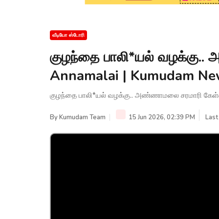
வீடியோ ஸ்டோரி
குழந்தை பாலி*யல் வழக்கு..
Annamalai | Kumudam Ne
குழந்தை பாலி*யல் வழக்கு.. அண்ணாமலை சரமாரி கேள
By
Kumudam Team
15 Jun 2026, 02:39 PM
Last