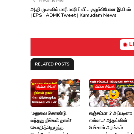
Previous Post
அ.தி.மு.கவில் மாரி மாரி ட்வீட்.. குழம்பிபோன இ.பி.ஸ்
| EPS | ADMK Tweet | Kumudam News
L
RELATED POSTS
வீடியோ ஸ்டோரி
வீடியோ ஸ்டோரி
‘மதுவை கொண்டு
லஞ்சம்மா..? அப்படினா
வந்தது நீங்கள் தான்!’
என்ன..? ஆதவ்வின்
கொதித்தெழுந்த
பேச்சால் அரங்கம்