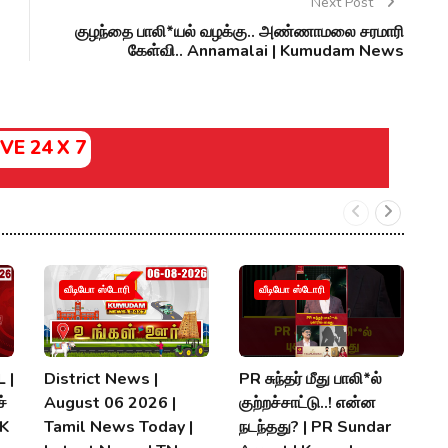
Next Post
குழந்தை பாலி*யல் வழக்கு.. அண்ணாமலை சரமாரி
கேள்வி.. Annamalai | Kumudam News
IVE 24 X 7
வீடியோ ஸ்டோரி
வீடியோ ஸ்டோரி
 |
District News |
PR சுந்தர் மீது பாலி*ல்
நி
்
August 06 2026 |
குற்றச்சாட்டு..! என்ன
த
MK
Tamil News Today |
நடந்தது? | PR Sundar
மு