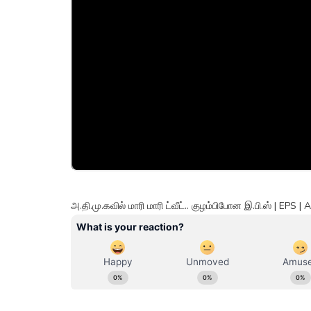
அ.தி.மு.கவில் மாரி மாரி ட்வீட்.. குழம்பிபோன இ.பி.ஸ் | E