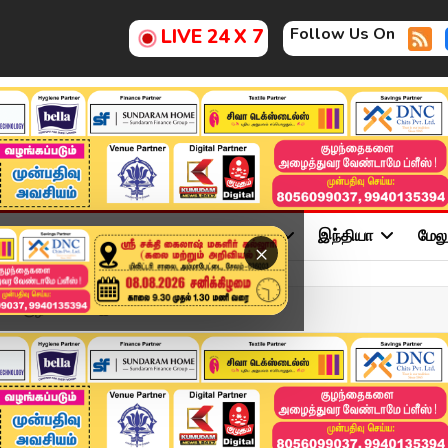
Follow Us On
LIVE 24 X 7
ு
சினிமா
அரசியல்
விளையாட்டு
இந்தியா
மேல
×
ீட்.. குழம்பிபோன இ.ப...