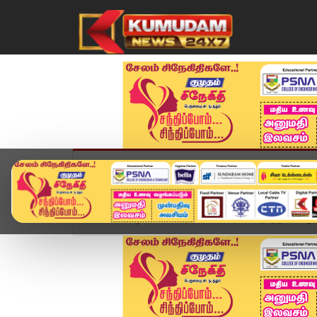
முகப்பு
விளையாட்டு
அண்மை
தமிழ்நாட
Home
வீடியோ ஸ்டோரி
கோவையில் நடந்த கொடூரம