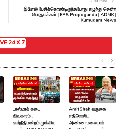
Next Post
இபிஎஸ் பேசிக்கொண்டிருந்தபோது எழுந்து சென்ற
பொதுமக்கள் | EPS Propoganda | ADMK |
Kumudam News
IVE 24 X 7
ம
வீடியோ ஸ்டோரி
வீடியோ ஸ்டோரி
த
கு
K
டாஸ்மாக் கடை
AmitShah வருகை
R
த
விவகாரம்..
எதிரொலி..
N
உயர்நீதிமன்றம் முக்கிய
அண்ணாமலையார்