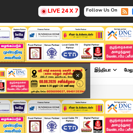
Follow Us On
LIVE 24 X 7
ு
சினிமா
அரசியல்
விளையாட்டு
இந்தியா
மேல
×
் வடமாநில இளைஞர் கொ*ல | Ko...