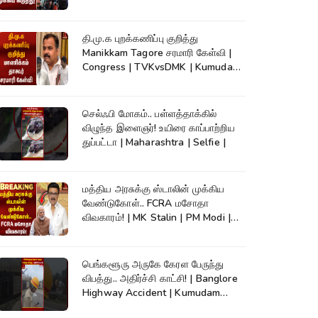
High Court
தி.மு.க புறக்கணிப்பு குறித்து
Manikkam Tagore சரமாரி கேள்வி |
Congress | TVKvsDMK | Kumudam
News
செல்ஃபி மோகம்.. பள்ளத்தாக்கில்
விழுந்த இளைஞர்! உயிரை காப்பாற்றிய
துப்பட்டா | Maharashtra | Selfie |
மத்திய அரசுக்கு ஸ்டாலின் முக்கிய
வேண்டுகோள்.. FCRA மசோதா
விவகாரம்! | MK Stalin | PM Modi |
DMK
பெங்களூரு அருகே கேரள பேருந்து
விபத்து.. அதிர்ச்சி காட்சி! | Banglore
Highway Accident | Kumudam
News