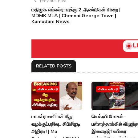
Previous Post
மதிமுக எம்எல்ஏ-வுக்கு 2 ஆண்டுகள் சிறை |
MDMK MLA | Chennai George Town |
Kumudam News
L
RELATED POSTS
வீடியோ ஸ்டோரி
வீடியோ ஸ்டோரி
மா.சுப்ரமணியன் மீது
செல்ஃபி மோகம்..
வழக்குப்பதிவு.. சிபிசிஐடி
பள்ளத்தாக்கில் விழுந்
அதிரடி! | Ma
இளைஞர்! உயிரை