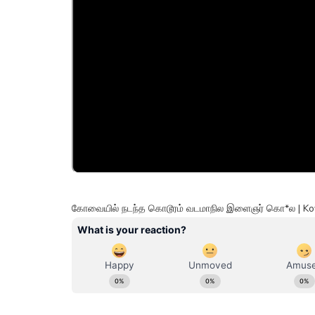
கோவையில் நடந்த கொடூரம் வடமாநில இளைஞர் கொ*ல | Ko