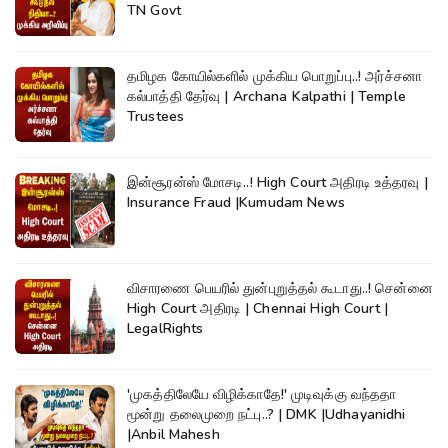
TN Govt
தமிழக கோயில்களில் முக்கிய பொறுப்பு..! அர்ச்சனா
கல்பாத்தி தேர்வு | Archana Kalpathi | Temple
Trustees
இன்சூரன்ஸ் மோசடி..! High Court அதிரடி உத்தரவு |
Insurance Fraud |Kumudam News
விசாரணை பெயரில் துன்புறுத்தல் கூடாது..! சென்னை
High Court அதிரடி | Chennai High Court |
LegalRights
'முகத்திலேயே விழிக்காதே!' முடிவுக்கு வந்ததா
மூன்று தலைமுறை நட்பு..? | DMK |Udhayanidhi
|Anbil Mahesh