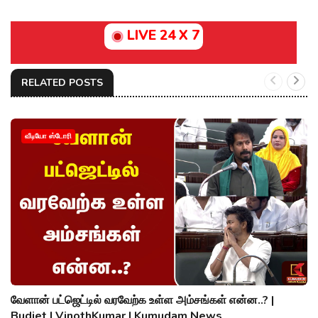
LIVE 24 X 7
RELATED POSTS
வீடியோ ஸ்டோரி
வேளான் பட்ஜெட்டில் வரவேற்க உள்ள அம்சங்கள் என்ன..? |
Budjet | VinothKumar | Kumudam News