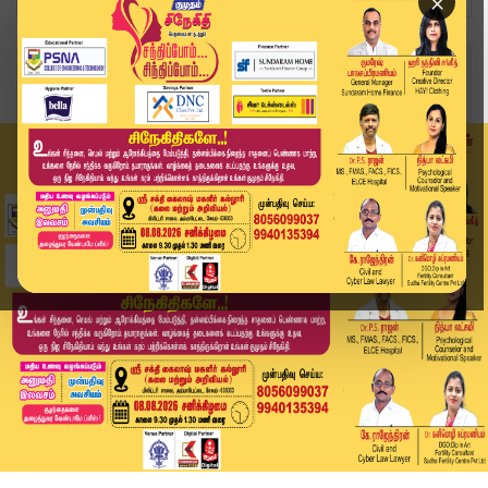
×
Home
வீடியோ ஸ்டோரி
விஜய் மாதிராயான ஒருத்தர் இந்த தேவை.. - மக்களின்...