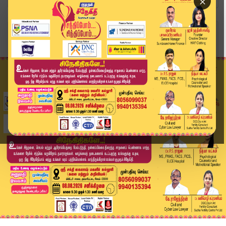
×
Home
வீடியோ ஸ்டோரி
வெற்றி கனியை ருசிகுமா ஆளும் அரசு..! | TVK | RAV...