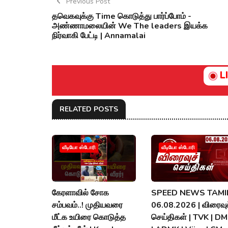
Previous Post
தவெகவுக்கு Time கொடுத்து பார்ப்போம் -
அண்ணாமலையின் We The leaders இயக்க
நிர்வாகி பேட்டி | Annamalai
L
RELATED POSTS
வீடியோ ஸ்டோரி
வீடியோ ஸ்டோரி
கேரளாவில் சோக
SPEED NEWS TAMIL
சம்பவம்..! முதியவரை
06.08.2026 | விரைவுச
மீட்க உயிரை கொடுத்த
செய்திகள் | TVK | D