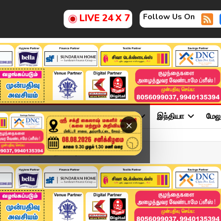
Follow Us On
LIVE 24 X 7
ு
சினிமா
அரசியல்
விளையாட்டு
இந்தியா
மேல
×
LY 2026 | 4 மணி தலைப்புச...