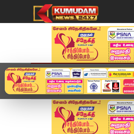
முகப்பு
விளையாட்டு
அண்மை
தமிழ்நாட
Home
வீடியோ ஸ்டோரி
Today Headlines - 07 JU