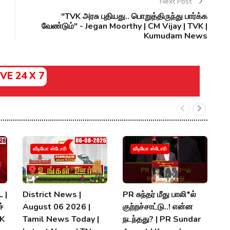
Next Post
"TVK அரசு புதியது.. பொறுத்திருந்து பார்க்க
வேண்டும்" - Jegan Moorthy | CM Vijay | TVK |
Kumudam News
IVE 24 X 7
வீடியோ ஸ்டோரி
வீடியோ ஸ்டோரி
 |
District News |
PR சுந்தர் மீது பாலி*ல்
நி
்
August 06 2026 |
குற்றச்சாட்டு..! என்ன
த
MK
Tamil News Today |
நடந்தது? | PR Sundar
மு