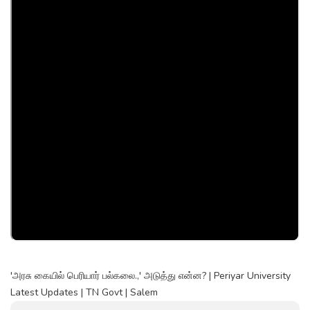
'அரசு கையில் பெரியார் பல்கலை.,' அடுத்து என்ன? | Periyar University
Latest Updates | TN Govt | Salem