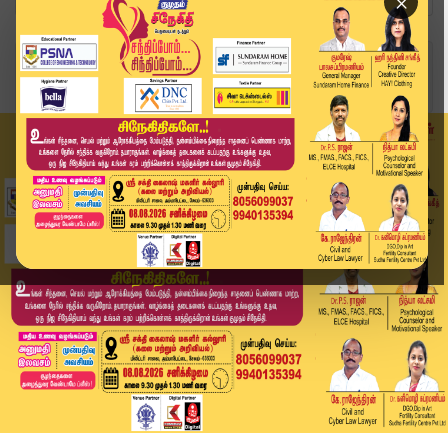
×
Home
வீடியோ ஸ்டோரி
'அரசு கையில் பெரியார் பல்கலை.,' அடுத்து என்ன? |...