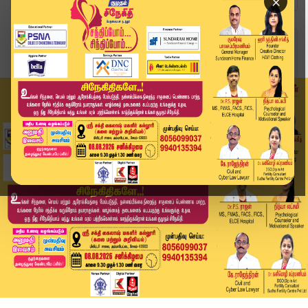
×
Home
வீடியோ ஸ்டோரி
பாஜக MLA மகள் காய்ச்சலால் உயிரிழப்பு | Modakuri...