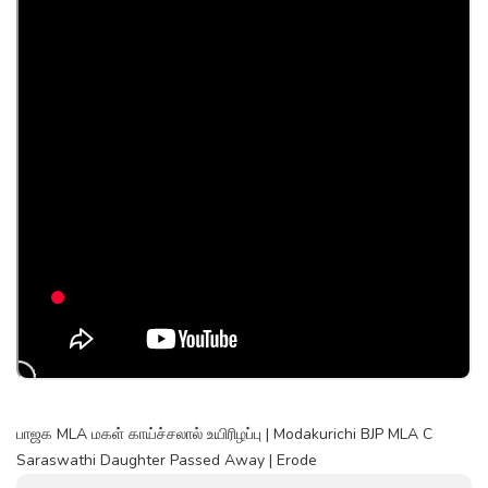
பாஜக MLA மகள் காய்ச்சலால் உயிரிழப்பு | Modakurichi BJP MLA C
Saraswathi Daughter Passed Away | Erode