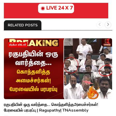
LIVE 24 X 7
RELATED POSTS
வீடியோ ஸ்டோரி
ரகுபதியின் ஒரு வார்த்தை... கொந்தளித்தஅமைச்சர்கள்!
பேரவையில் பரபரப்பு | Ragupathy| TNAssembly