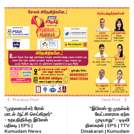
Previous Post
Next Post
"முதலமைச்சர் ரோல்
"இபிஎஸ்-ஐ முதல்வர்
மாடல் ஆட்சி செய்கிறார்"
வேட்பாளராக ஏற்க
- உதயநிதிக்கு இபிஎஸ்
முடியாது" - டிடிவி
பதிலடி | EPS |
தினகரன் | EPS | TTV
Kumudam News
Dinakaran | Kumudam