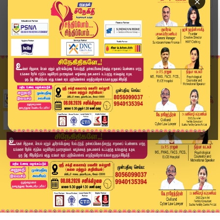
×
Home
வீடியோ ஸ்டோரி
போக்சோ வழக்கில் கைதான ஆசிரியர் சஸ்பெண்ட் | Siva...