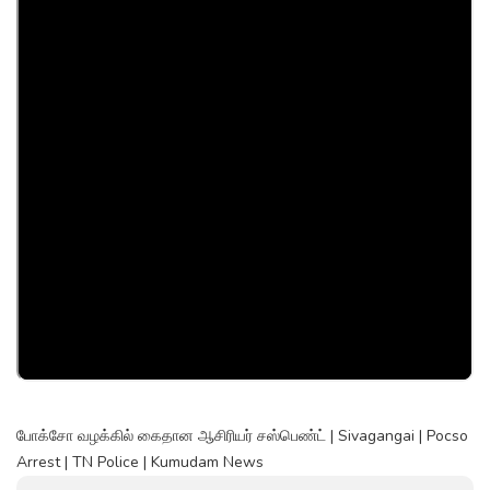
போக்சோ வழக்கில் கைதான ஆசிரியர் சஸ்பெண்ட் | Sivagangai | Pocso
Arrest | TN Police | Kumudam News