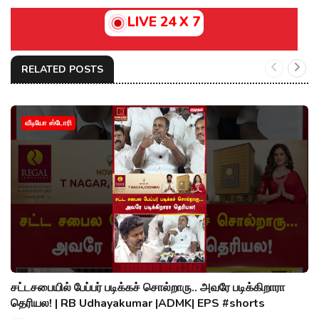
LIVE 24 X 7
RELATED POSTS
வீடியோ ஸ்டோரி
சட்டசபையில் பேப்பர் படிக்கச் சொல்றாரு.. அவரே படிக்கிறாரா
தெரியல! | RB Udhayakumar |ADMK| EPS #shorts