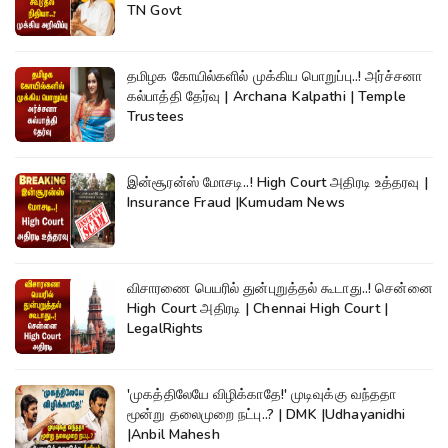
TN Govt
தமிழக கோயில்களில் முக்கிய பொறுப்பு..! அர்ச்சனா
கல்பாத்தி தேர்வு | Archana Kalpathi | Temple
Trustees
இன்சூரன்ஸ் மோசடி..! High Court அதிரடி உத்தரவு |
Insurance Fraud |Kumudam News
விசாரணை பெயரில் துன்புறுத்தல் கூடாது..! சென்னை
High Court அதிரடி | Chennai High Court |
LegalRights
'முகத்திலேயே விழிக்காதே!' முடிவுக்கு வந்ததா
மூன்று தலைமுறை நட்பு..? | DMK |Udhayanidhi
|Anbil Mahesh