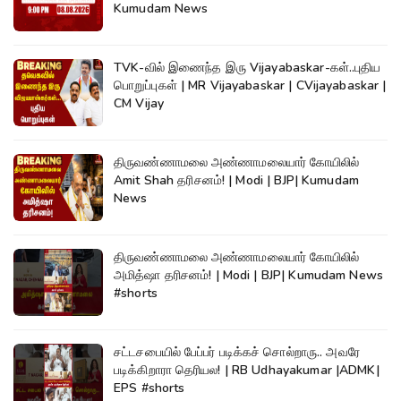
Kumudam News
TVK-வில் இணைந்த இரு Vijayabaskar-கள்..புதிய
பொறுப்புகள் | MR Vijayabaskar | CVijayabaskar |
CM Vijay
திருவண்ணாமலை அண்ணாமலையார் கோயிலில்
Amit Shah தரிசனம்! | Modi | BJP| Kumudam
News
திருவண்ணாமலை அண்ணாமலையார் கோயிலில்
அமித்ஷா தரிசனம்! | Modi | BJP| Kumudam News
#shorts
சட்டசபையில் பேப்பர் படிக்கச் சொல்றாரு.. அவரே
படிக்கிறாரா தெரியல! | RB Udhayakumar |ADMK|
EPS #shorts