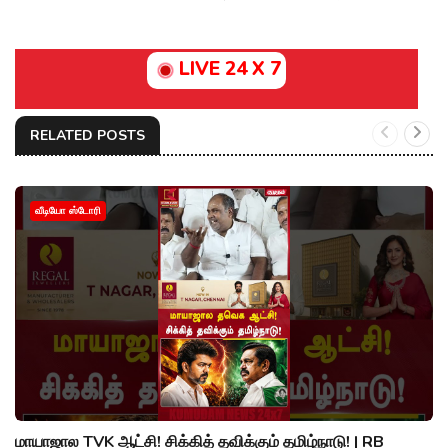
LIVE 24 X 7
RELATED POSTS
வீடியோ ஸ்டோரி
மாயாஜால TVK ஆட்சி! சிக்கித் தவிக்கும் தமிழ்நாடு! | RB