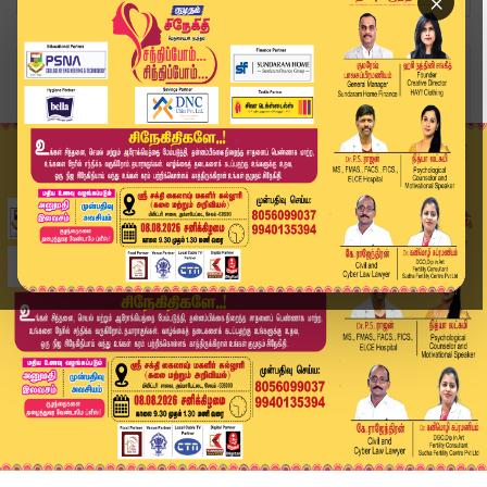
×
Home
வீடியோ ஸ்டோரி
BREAKING : பிரதமர் மோடிக்கு முதலமைச்சர் விஜய் ம...