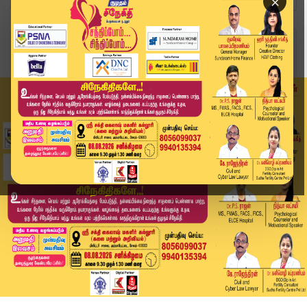
×
Home
வீடியோ ஸ்டோரி
BREAKING : இசக்கி சுப்பையாவின் ராஜினாமா ஏற்பு ...