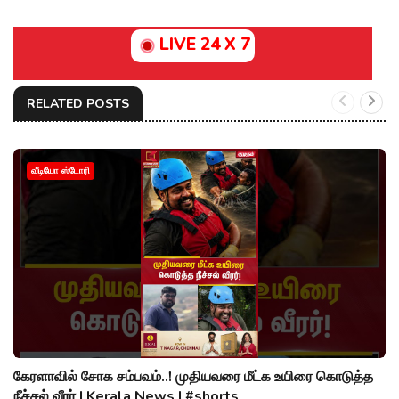
LIVE 24 X 7
RELATED POSTS
வீடியோ ஸ்டோரி
கேரளாவில் சோக சம்பவம்..! முதியவரை மீட்க உயிரை கொடுத்த
நீச்சல் வீரர் | Kerala News | #shorts