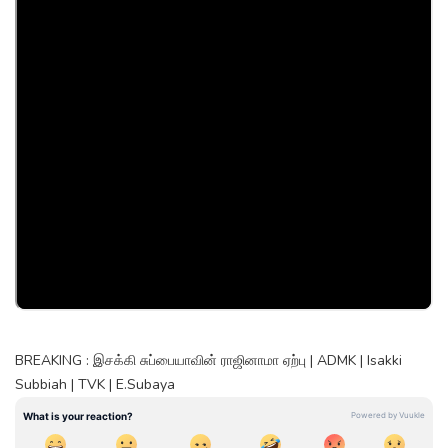
BREAKING : இசக்கி சுப்பையாவின் ராஜினாமா ஏற்பு | ADMK | Isakki
Subbiah | TVK | E.Subaya