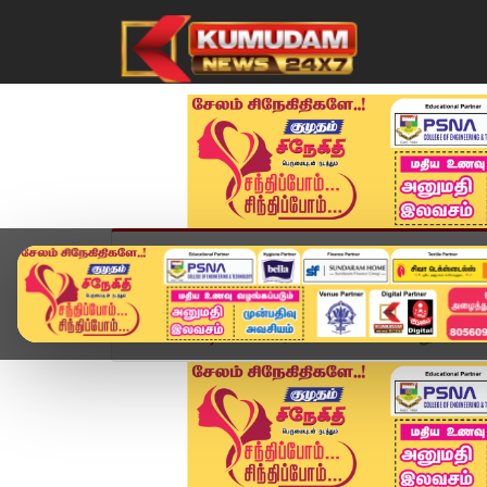
முகப்பு
விளையாட்டு
அண்மை
தமிழ்நாட
Home
வீடியோ ஸ்டோரி
சென்னையில் பதுக்கி வைக்க