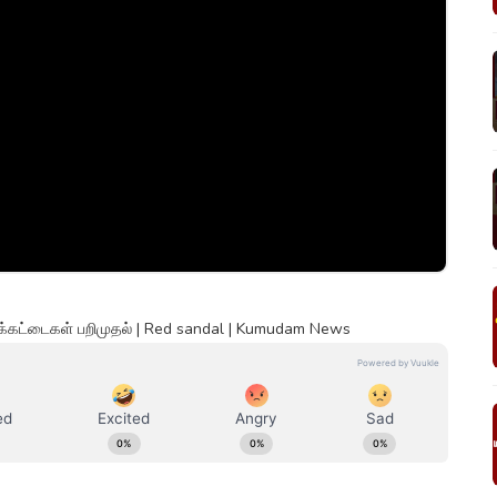
ரக்கட்டைகள் பறிமுதல் | Red sandal | Kumudam News