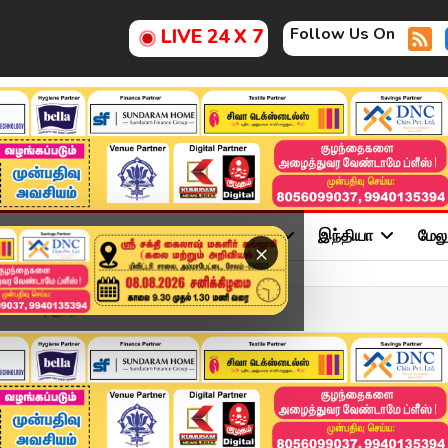
Follow Us On
LIVE 24 X 7
ு
சினிமா
அரசியல்
விளையாட்டு
இந்தியா
மேல
×
ப்பட்டிருந்த 400 கிலோ ச...