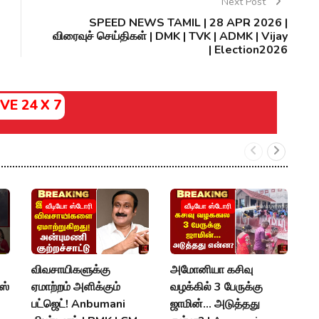
Next Post
SPEED NEWS TAMIL | 28 APR 2026 |
விரைவுச் செய்திகள் | DMK | TVK | ADMK | Vijay
| Election2026
IVE 24 X 7
வீடியோ ஸ்டோரி
வீடியோ ஸ்டோரி
விவசாயிகளுக்கு
அமோனியா கசிவு
S
ஸ்
ஏமாற்றம் அளிக்கும்
வழக்கில் 3 பேருக்கு
P
பட்ஜெட்! Anbumani
ஜாமின்... அடுத்தது
எ