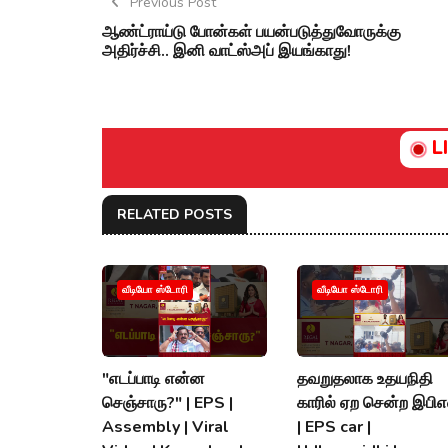
Previous Post
ஆண்ட்ராய்டு போன்கள் பயன்படுத்துவோருக்கு
அதிர்ச்சி.. இனி வாட்ஸ்அப் இயங்காது!
L
RELATED POSTS
வீடியோ ஸ்டோரி
வீடியோ ஸ்டோரி
"எடப்பாடி என்ன
தவறுதலாக உதயநிதி
செஞ்சாரு?" | EPS |
காரில் ஏற சென்ற இபிஎ
Assembly | Viral
| EPS car |