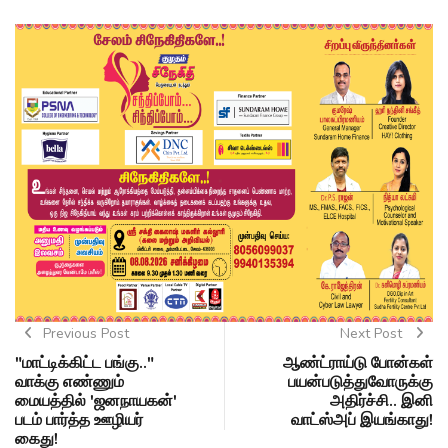
Previous Post
Next Post
"மாட்டிக்கிட்ட பங்கு.."
ஆண்ட்ராய்டு போன்கள்
வாக்கு எண்ணும்
பயன்படுத்துவோருக்கு
மையத்தில் 'ஜனநாயகன்'
அதிர்ச்சி.. இனி
படம் பார்த்த ஊழியர்
வாட்ஸ்அப் இயங்காது!
கைது!