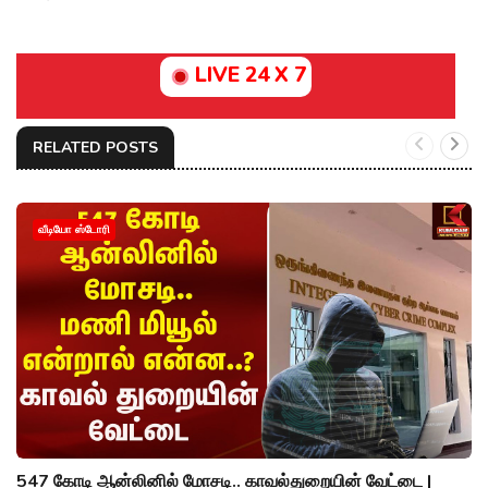
LIVE 24 X 7
RELATED POSTS
வீடியோ ஸ்டோரி
547 கோடி ஆன்லினில் மோசடி.. காவல்துறையின் வேட்டை |