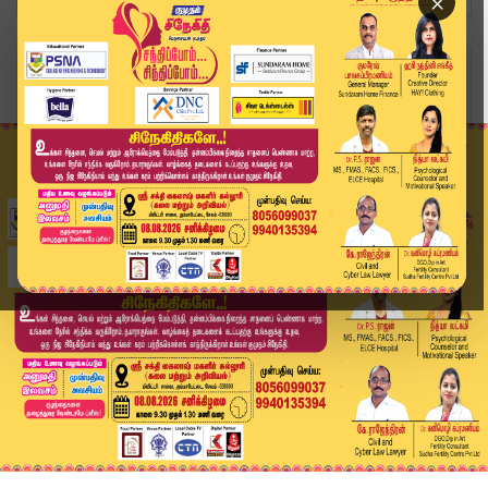
×
Home
வீடியோ ஸ்டோரி
ஸ்ட்ராங் ரூமில் ஜனநாயகன் படம் பார்த்தவர் கைது |...