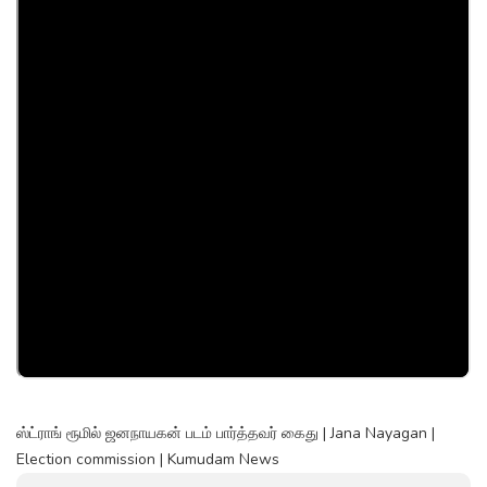
ஸ்ட்ராங் ரூமில் ஜனநாயகன் படம் பார்த்தவர் கைது | Jana Nayagan |
Election commission | Kumudam News