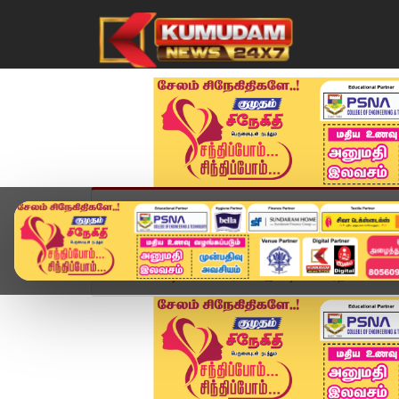
முகப்பு
விளையாட்டு
அண்மை
தமிழ்நாட
Home
வீடியோ ஸ்டோரி
இப்படி கூட வரதட்சனை வாங