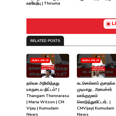
வரவேற்பு | Thiruma
L
RELATED POSTS
வீடியோ ஸ்டோரி
வீடியோ ஸ்டோரி
தவெக அறிவித்தது
கடனெல்லாம் குறைக்க
யாருடைய திட்டம்? |
முடியாது.. அமைச்சர்
Thangam Thennarasu
வாக்குமூலம்
| Maria Wilson | CM
கொடுத்துவிட்டார்.. |
Vijay | Kumudam
CMVijay| Kumudam
News
News