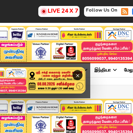
Follow Us On
LIVE 24 X 7
ு
சினிமா
அரசியல்
விளையாட்டு
இந்தியா
மேல
×
்குவாங்களா..? | Kumudam ...